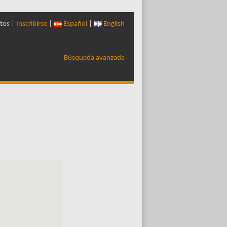
tos |
Inscribirse
|
Español
|
English
Búsqueda avanzada