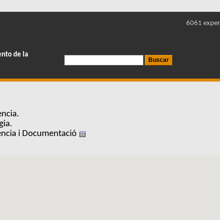
6061 exper
ento de la
ncia.
gia.
iència i Documentació