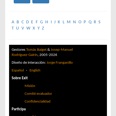
A
B
C
D
E
F
G
H
I
J
K
L
M
N
O
P
Q
R
S
T
U
V
W
X
Y
Z
Gestores
Tomàs Baiget
&
Josep-Manuel
Rodríguez-Gairín
, 2005-2026
Diseño de interacción:
Jorge Franganillo
Español
·
English
Sobre Exit
Misión
Comité evaluador
Confidencialidad
Participa