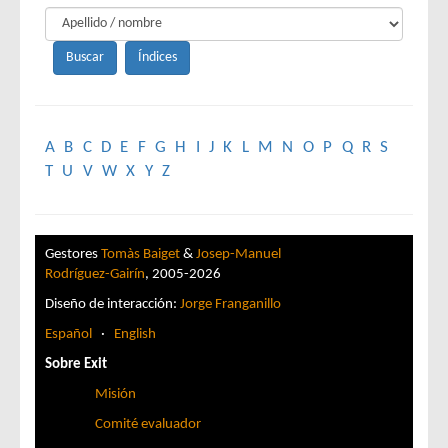
A
B
C
D
E
F
G
H
I
J
K
L
M
N
O
P
Q
R
S
T
U
V
W
X
Y
Z
Gestores
Tomàs Baiget
&
Josep-Manuel
Rodríguez-Gairín
, 2005-2026
Diseño de interacción:
Jorge Franganillo
Español
·
English
Sobre Exit
Misión
Comité evaluador