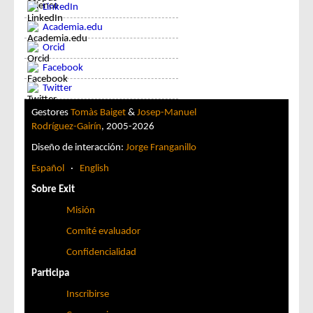
LinkedIn
Academia.edu
Orcid
Facebook
Twitter
Gestores
Tomàs Baiget
&
Josep-Manuel
Rodríguez-Gairín
, 2005-2026
Diseño de interacción:
Jorge Franganillo
Español
·
English
Sobre Exit
Misión
Comité evaluador
Confidencialidad
Participa
Inscribirse