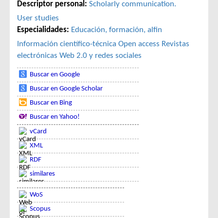
Descriptor personal:
Scholarly communication.
User studies
Especialidades:
Educación, formación, alfin
Información científico-técnica
Open access
Revistas
electrónicas
Web 2.0 y redes sociales
Buscar en Google
Buscar en Google Scholar
Buscar en Bing
Buscar en Yahoo!
vCard
XML
RDF
similares
WoS
Scopus