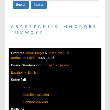
A
B
C
D
E
F
G
H
I
J
K
L
M
N
O
P
Q
R
S
T
U
V
W
X
Y
Z
Gestores
Tomàs Baiget
&
Josep-Manuel
Rodríguez-Gairín
, 2005-2026
Diseño de interacción:
Jorge Franganillo
Español
·
English
Sobre Exit
Misión
Comité evaluador
Confidencialidad
Participa