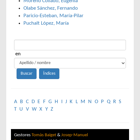
Moreno Collado, Eugenia
Olabe Sánchez, Fernando
Paricio-Esteban, María-Pilar
Puchalt López, María
en
A
B
C
D
E
F
G
H
I
J
K
L
M
N
O
P
Q
R
S
T
U
V
W
X
Y
Z
Gestores
Tomàs Baiget
&
Josep-Manuel