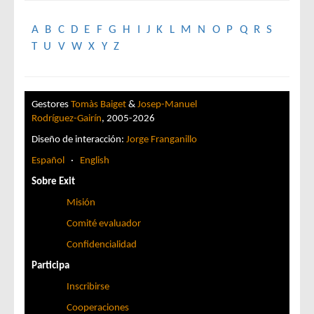
A
B
C
D
E
F
G
H
I
J
K
L
M
N
O
P
Q
R
S
T
U
V
W
X
Y
Z
Gestores
Tomàs Baiget
&
Josep-Manuel
Rodríguez-Gairín
, 2005-2026
Diseño de interacción:
Jorge Franganillo
Español
·
English
Sobre Exit
Misión
Comité evaluador
Confidencialidad
Participa
Inscribirse
Cooperaciones