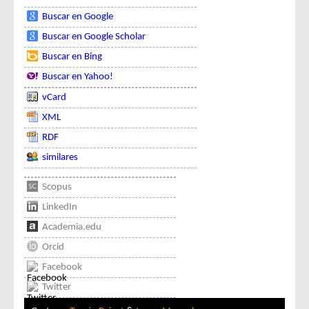
Buscar en Google
Buscar en Google Scholar
Buscar en Bing
Buscar en Yahoo!
vCard
XML
RDF
similares
Scopus
LinkedIn
Academia.edu
Orcid
Facebook
Twitter