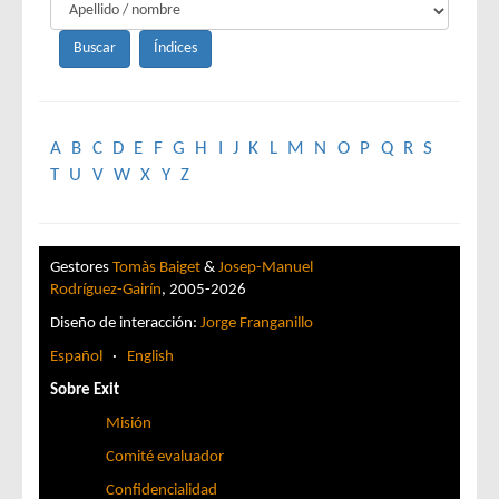
A
B
C
D
E
F
G
H
I
J
K
L
M
N
O
P
Q
R
S
T
U
V
W
X
Y
Z
Gestores
Tomàs Baiget
&
Josep-Manuel
Rodríguez-Gairín
, 2005-2026
Diseño de interacción:
Jorge Franganillo
Español
·
English
Sobre Exit
Misión
Comité evaluador
Confidencialidad