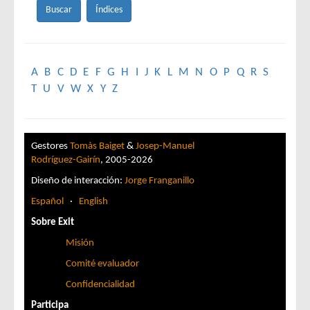
A
B
C
D
E
F
G
H
I
J
K
L
M
N
O
P
Q
R
S
T
U
V
W
X
Y
Z
Gestores
Tomàs Baiget
&
Josep-Manuel
Rodríguez-Gairín
, 2005-2026
Diseño de interacción:
Jorge Franganillo
Español
·
English
Sobre Exit
Misión
Comité evaluador
Confidencialidad
Participa