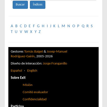
A
B
C
D
E
F
G
H
I
J
K
L
M
N
O
P
Q
R
S
T
U
V
W
X
Y
Z
Gestores
Tomàs Baiget
&
Josep-Manuel
Rodríguez-Gairín
, 2005-2026
Diseño de interacción:
Jorge Franganillo
Español
·
English
Sobre Exit
Misión
Comité evaluador
Confidencialidad
Participa