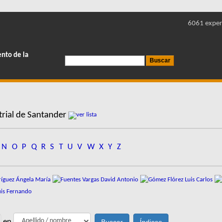
6061 exper
ento de la
rial de Santander
N
O
P
Q
R
S
T
U
V
W
X
Y
Z
en