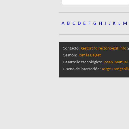
A
B
C
D
E
F
G
H
I
J
K
L
M
Contacto:
gestor@directorioexit.info
2
Gestión:
Tomàs Baiget
Desarrollo tecnológico:
Josep-Manuel 
Diseño de interacción:
Jorge Franganil