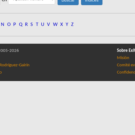
N
O
P
Q
R
S
T
U
V
W
X
Y
Z
005-2026
Sobre Exi
Misión
Rodríguez-Gairín
Comité ev
lo
Confidenc