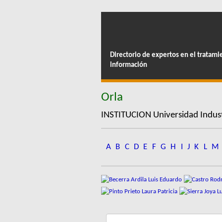
Directorio de expertos en el tratami
información
Orla
INSTITUCION Universidad Indust
A
B
C
D
E
F
G
H
I
J
K
L
M