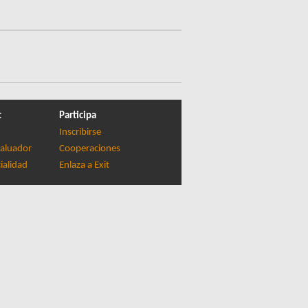
t
Participa
Inscribirse
aluador
Cooperaciones
ialidad
Enlaza a Exit