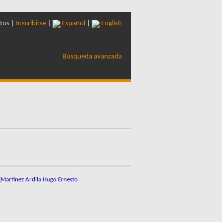
tos |
Inscribirse
|
Español
|
English
Búsqueda avanzada