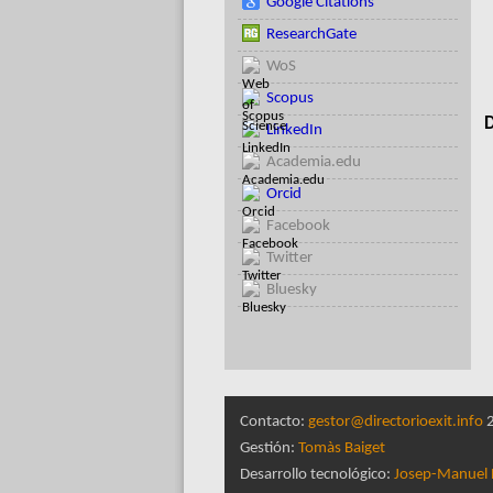
Google Citations
ResearchGate
WoS
Scopus
D
LinkedIn
Academia.edu
Orcid
Facebook
Twitter
Bluesky
Contacto:
gestor@directorioexit.info
2
Gestión:
Tomàs Baiget
Desarrollo tecnológico:
Josep-Manuel 