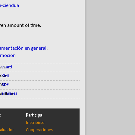
n-ciendua
iven amount of time.
mentación en general
;
omoción
vCard
XML
RDF
similares
t
Participa
Inscribirse
aluador
Cooperaciones