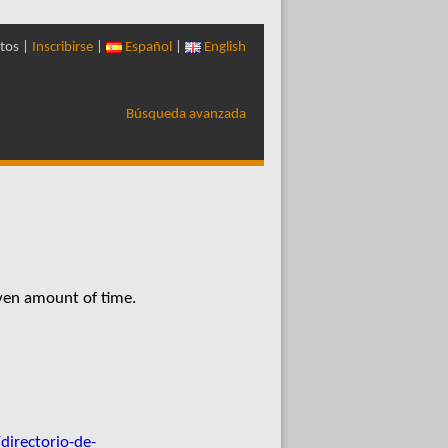
tos |
Inscribirse
|
Español
|
English
Búsqueda avanzada
iven amount of time.
irectorio-de-