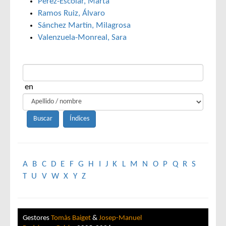
Pérez-Escolar, Marta
Ramos Ruiz, Álvaro
Sánchez Martín, Milagrosa
Valenzuela-Monreal, Sara
en
A
B
C
D
E
F
G
H
I
J
K
L
M
N
O
P
Q
R
S
T
U
V
W
X
Y
Z
Gestores
Tomàs Baiget
&
Josep-Manuel