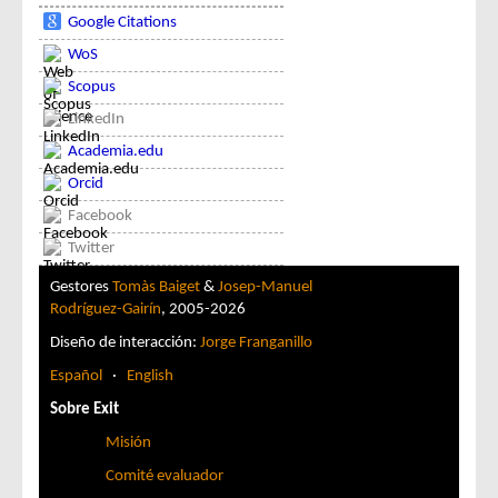
Google Citations
WoS
Scopus
LinkedIn
Academia.edu
Orcid
Facebook
Twitter
Gestores
Tomàs Baiget
&
Josep-Manuel
Rodríguez-Gairín
, 2005-2026
Diseño de interacción:
Jorge Franganillo
Español
·
English
Sobre Exit
Misión
Comité evaluador