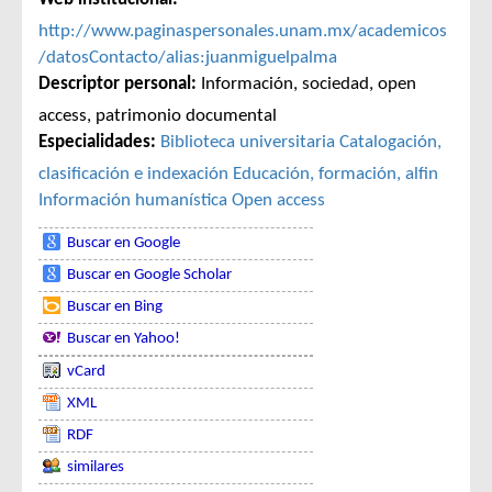
http://www.paginaspersonales.unam.mx/academicos
/datosContacto/alias:juanmiguelpalma
Descriptor personal:
Información, sociedad, open
access, patrimonio documental
Especialidades:
Biblioteca universitaria
Catalogación,
clasificación e indexación
Educación, formación, alfin
Información humanística
Open access
Buscar en Google
Buscar en Google Scholar
Buscar en Bing
Buscar en Yahoo!
vCard
XML
RDF
similares