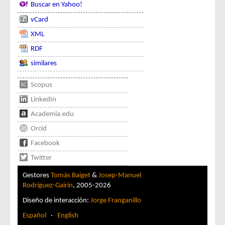
Buscar en Yahoo!
vCard
XML
RDF
similares
Scopus
LinkedIn
Academia.edu
Orcid
Facebook
Twitter
Gestores
Tomàs Baiget
&
Josep-Manuel
Rodríguez-Gairín
, 2005-2026
Diseño de interacción:
Jorge Franganillo
Español
·
English