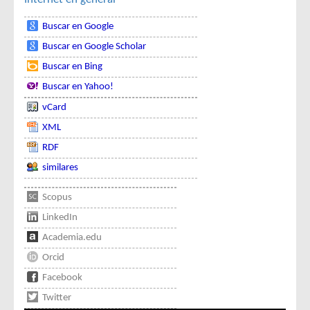
Buscar en Google
Buscar en Google Scholar
Buscar en Bing
Buscar en Yahoo!
vCard
XML
RDF
similares
Scopus
LinkedIn
Academia.edu
Orcid
Facebook
Twitter