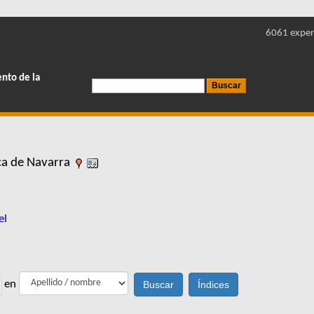
6061 exper
ento de la
ca de Navarra
el
en