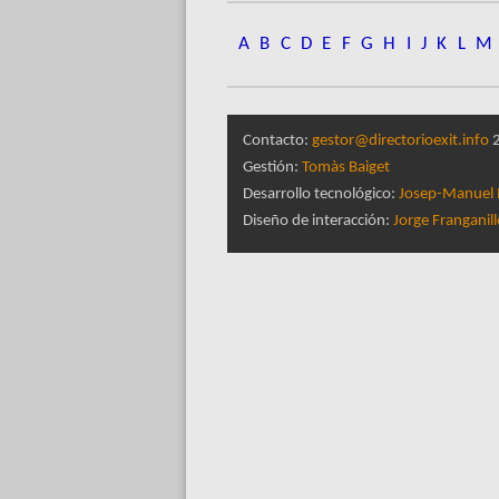
A
B
C
D
E
F
G
H
I
J
K
L
M
Contacto:
gestor@directorioexit.info
2
Gestión:
Tomàs Baiget
Desarrollo tecnológico:
Josep-Manuel 
Diseño de interacción:
Jorge Franganil