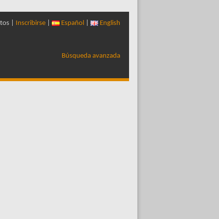
tos |
Inscribirse
|
Español
|
English
Búsqueda avanzada