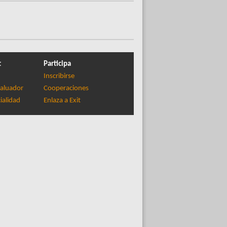
t
Participa
Inscribirse
aluador
Cooperaciones
ialidad
Enlaza a Exit