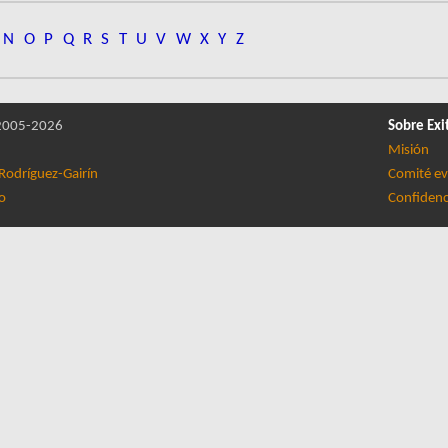
N
O
P
Q
R
S
T
U
V
W
X
Y
Z
005-2026
Sobre Exi
Misión
Rodríguez-Gairín
Comité ev
lo
Confidenc