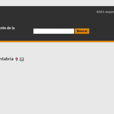
6061 exper
ento de la
ntabria