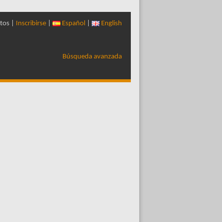
tos |
Inscribirse
|
Español
|
English
Búsqueda avanzada