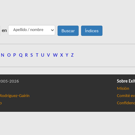
en
N
O
P
Q
R
S
T
U
V
W
X
Y
Z
005-2026
Sobre Exi
Misión
Rodríguez-Gairín
Comité ev
lo
Confidenc