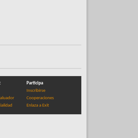
t
Participa
Inscribirse
aluador
Cooperaciones
ialidad
Enlaza a Exit