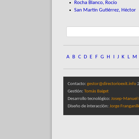
Rocha Blanco, Rocío
San Martín Gutiérrez, Héctor
A
B
C
D
E
F
G
H
I
J
K
L
M
Contacto:
gestor@directorioexit.info
2
Gestión:
Tomàs Baiget
Desarrollo tecnológico:
Josep-Manuel 
Diseño de interacción:
Jorge Franganil