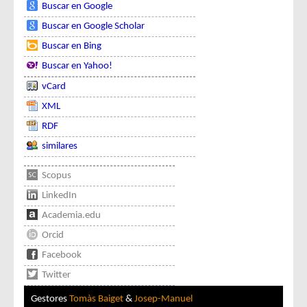
Buscar en Google
Buscar en Google Scholar
Buscar en Bing
Buscar en Yahoo!
vCard
XML
RDF
similares
Scopus
LinkedIn
Academia.edu
Orcid
Facebook
Twitter
Gestores
Tomàs Baiget
&
Josep-Manuel