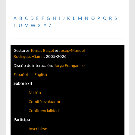
A
B
C
D
E
F
G
H
I
J
K
L
M
N
O
P
Q
R
S
T
U
V
W
X
Y
Z
Gestores
Tomàs Baiget
&
Josep-Manuel
Rodríguez-Gairín
, 2005-2026
Diseño de interacción:
Jorge Franganillo
Español
·
English
Sobre Exit
Misión
Comité evaluador
Confidencialidad
Participa
Inscribirse