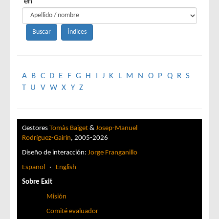
en
A
B
C
D
E
F
G
H
I
J
K
L
M
N
O
P
Q
R
S
T
U
V
W
X
Y
Z
Gestores
Tomàs Baiget
&
Josep-Manuel
Rodríguez-Gairín
, 2005-2026
Diseño de interacción:
Jorge Franganillo
Español
·
English
Sobre Exit
Misión
Comité evaluador