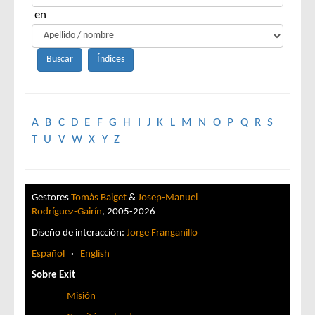
en
A
B
C
D
E
F
G
H
I
J
K
L
M
N
O
P
Q
R
S
T
U
V
W
X
Y
Z
Gestores
Tomàs Baiget
&
Josep-Manuel
Rodríguez-Gairín
, 2005-2026
Diseño de interacción:
Jorge Franganillo
Español
·
English
Sobre Exit
Misión