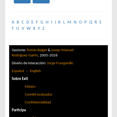
A
B
C
D
E
F
G
H
I
J
K
L
M
N
O
P
Q
R
S
T
U
V
W
X
Y
Z
Gestores
Tomàs Baiget
&
Josep-Manuel
Rodríguez-Gairín
, 2005-2026
Diseño de interacción:
Jorge Franganillo
Español
·
English
Sobre Exit
Misión
Comité evaluador
Confidencialidad
Participa