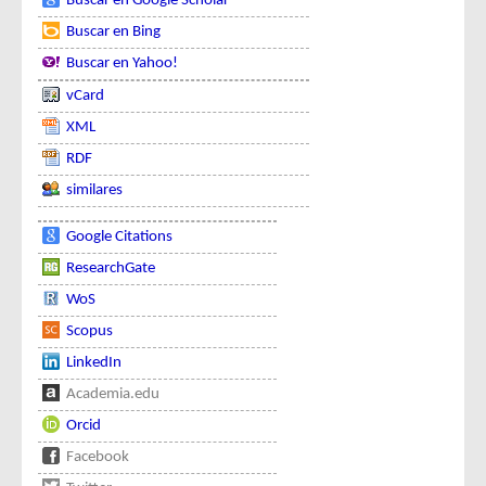
Buscar en Google Scholar
Buscar en Bing
Buscar en Yahoo!
vCard
XML
RDF
similares
Google Citations
ResearchGate
WoS
Scopus
LinkedIn
Academia.edu
Orcid
Facebook