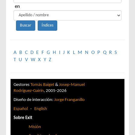
en
A
B
C
D
E
F
G
H
I
J
K
L
M
N
O
P
Q
R
S
T
U
V
W
X
Y
Z
Gestores
Tomàs Baiget
&
Josep-Manuel
Rodríguez-Gairín
, 2005-2026
Diseño de interacción:
Jorge Franganillo
Español
·
English
Sobre Exit
Misión