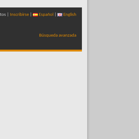
tos |
Inscribirse
|
Español
|
English
Búsqueda avanzada