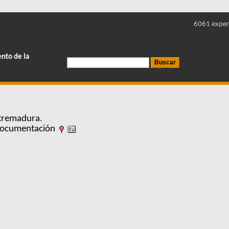
6061 exper
ento de la
tremadura.
 Documentación