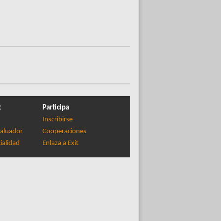
t
Participa
Inscribirse
aluador
Cooperaciones
ialidad
Enlaza a Exit