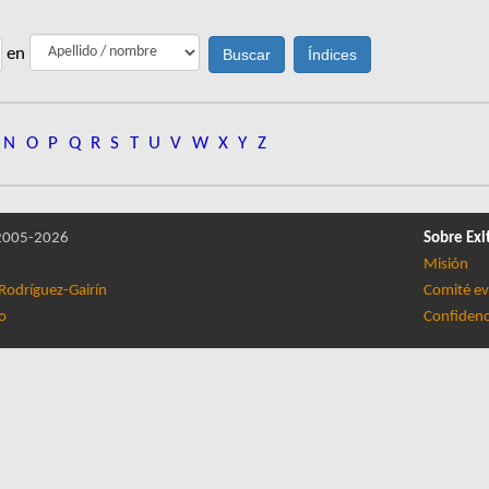
en
N
O
P
Q
R
S
T
U
V
W
X
Y
Z
005-2026
Sobre Exi
Misión
Rodríguez-Gairín
Comité ev
lo
Confidenc