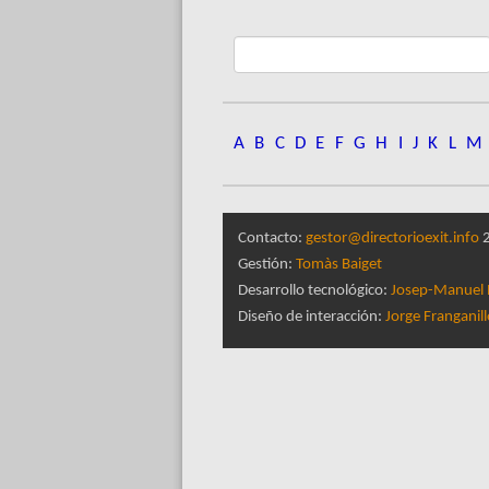
A
B
C
D
E
F
G
H
I
J
K
L
M
Contacto:
gestor@directorioexit.info
2
Gestión:
Tomàs Baiget
Desarrollo tecnológico:
Josep-Manuel 
Diseño de interacción:
Jorge Franganil