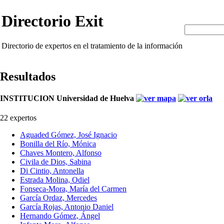
Directorio Exit
Directorio de expertos en el tratamiento de la información
Resultados
INSTITUCION Universidad de Huelva
22 expertos
Aguaded Gómez, José Ignacio
Bonilla del Río, Mónica
Chaves Montero, Alfonso
Civila de Dios, Sabina
Di Cintio, Antonella
Estrada Molina, Odiel
Fonseca-Mora, María del Carmen
García Ordaz, Mercedes
García Rojas, Antonio Daniel
Hernando Gómez, Ángel