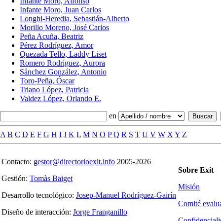
Infante Moro, Alfonso
Infante Moro, Juan Carlos
Longhi-Heredia, Sebastián-Alberto
Morillo Moreno, José Carlos
Peña Acuña, Beatriz
Pérez Rodríguez, Amor
Quezada Tello, Laddy Liset
Romero Rodríguez, Aurora
Sánchez González, Antonio
Toro-Peña, Óscar
Triano López, Patricia
Valdez López, Orlando E.
en
A
B
C
D
E
F
G
H
I
J
K
L
M
N
O
P
Q
R
S
T
U
V
W
X
Y
Z
Contacto:
gestor@directorioexit.info
2005-2026
Sobre Exit
Gestión:
Tomàs Baiget
Misión
Desarrollo tecnológico:
Josep-Manuel Rodríguez-Gairín
Comité evalu
Diseño de interacción:
Jorge Franganillo
Confidencial