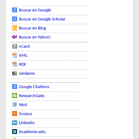
Buscar en Google
Buscar en Google Scholar
Buscar en Bing
Buscar en Yahoo!
vCard
XML
RDF
similares
Google Citations
ResearchGate
WoS
Scopus
LinkedIn
Academia.edu