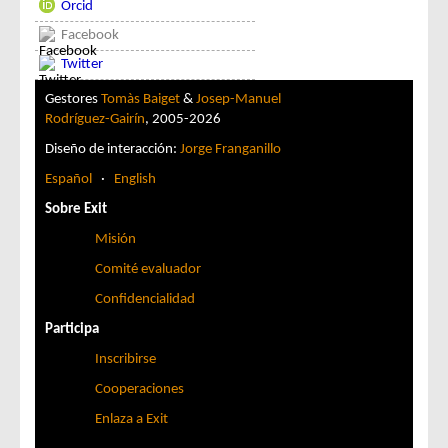
Orcid
Facebook
Twitter
Gestores
Tomàs Baiget
&
Josep-Manuel
Rodríguez-Gairín
, 2005-2026
Diseño de interacción:
Jorge Franganillo
Español
·
English
Sobre Exit
Misión
Comité evaluador
Confidencialidad
Participa
Inscribirse
Cooperaciones
Enlaza a Exit