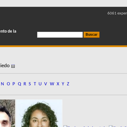
6061 exper
ento de la
viedo
N
O
P
Q
R
S
T
U
V
W
X
Y
Z