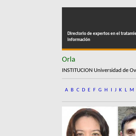
Directorio de expertos en el tratami
información
Orla
INSTITUCION Universidad de O
A
B
C
D
E
F
G
H
I
J
K
L
M