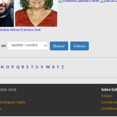
en
N
O
P
Q
R
S
T
U
V
W
X
Y
Z
005-2026
Sobre Exi
Misión
Rodríguez-Gairín
Comité ev
lo
Confidenc