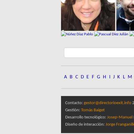
A
B
C
D
E
F
G
H
I
J
K
L
M
Contacto:
gestor@directorioexit.info
2
Gestión:
Tomàs Baiget
Desarrollo tecnológico:
Josep-Manuel 
Diseño de interacción:
Jorge Franganil