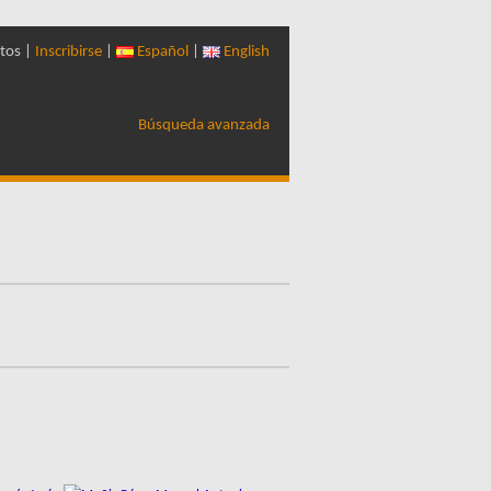
tos |
Inscribirse
|
Español
|
English
Búsqueda avanzada