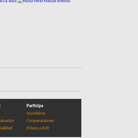
t
Participa
Inscribirse
aluador
Cooperaciones
ialidad
Enlaza a Exit