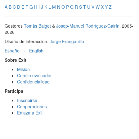
A
B
C
D
E
F
G
H
I
J
K
L
M
N
O
P
Q
R
S
T
U
V
W
X
Y
Z
Gestores
Tomàs Baiget
&
Josep-Manuel Rodríguez-Gairín
, 2005-
2026
Diseño de interacción:
Jorge Franganillo
Español
·
English
Sobre Exit
Misión
Comité evaluador
Confidencialidad
Participa
Inscribirse
Cooperaciones
Enlaza a Exit