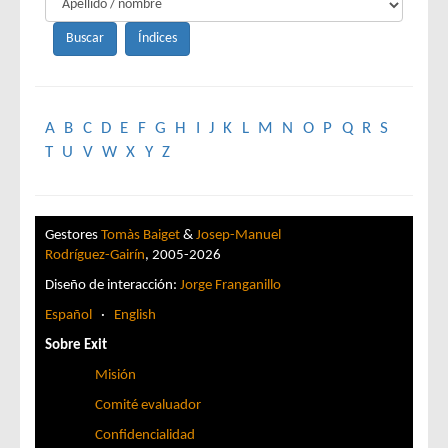
A
B
C
D
E
F
G
H
I
J
K
L
M
N
O
P
Q
R
S
T
U
V
W
X
Y
Z
Gestores
Tomàs Baiget
&
Josep-Manuel
Rodríguez-Gairín
, 2005-2026
Diseño de interacción:
Jorge Franganillo
Español
·
English
Sobre Exit
Misión
Comité evaluador
Confidencialidad