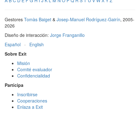
A
B
C
D
E
F
G
H
I
J
K
L
M
N
O
P
Q
R
S
T
U
V
W
X
Y
Z
Gestores
Tomàs Baiget
&
Josep-Manuel Rodríguez-Gairín
, 2005-
2026
Diseño de interacción:
Jorge Franganillo
Español
·
English
Sobre Exit
Misión
Comité evaluador
Confidencialidad
Participa
Inscribirse
Cooperaciones
Enlaza a Exit