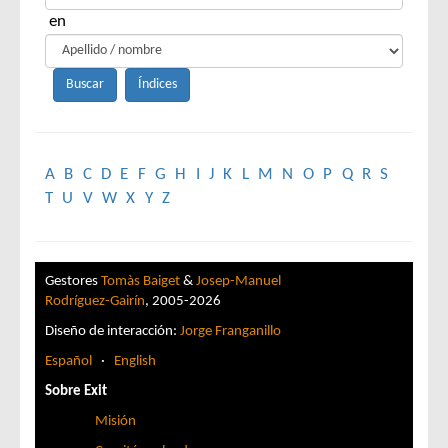
en
A
B
C
D
E
F
G
H
I
J
K
L
M
N
O
P
Q
R
S
T
U
V
W
X
Y
Z
Gestores
Tomàs Baiget
&
Josep-Manuel
Rodríguez-Gairín
, 2005-2026
Diseño de interacción:
Jorge Franganillo
Español
·
English
Sobre Exit
Misión