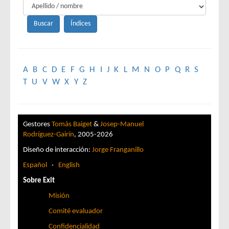
A
B
C
D
E
F
G
H
I
J
K
L
M
N
O
P
Q
R
S
T
U
V
W
X
Y
Z
Gestores
Tomàs Baiget
&
Josep-Manuel
Rodríguez-Gairín
, 2005-2026
Diseño de interacción:
Jorge Franganillo
Español
·
English
Sobre Exit
Misión
Comité evaluador
Confidencialidad