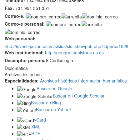
Teléfono:
+34-954 551431/954 486568
Fax:
+34-954 551 351
Correo-e:
Correo-e personal:
Web personal:
http://investigacion.us.es/sisius/sis_showpub.php?idpers=1528
Web institucional:
http://geografiaehistoria.us.es
Descriptor personal:
Codicología
Diplomática
Archivos históricos
Especialidades:
Archivos históricos
Información humanística
Buscar en Google
Buscar en Google Scholar
Buscar en Bing
Buscar en Yahoo!
vCard
XML
RDF