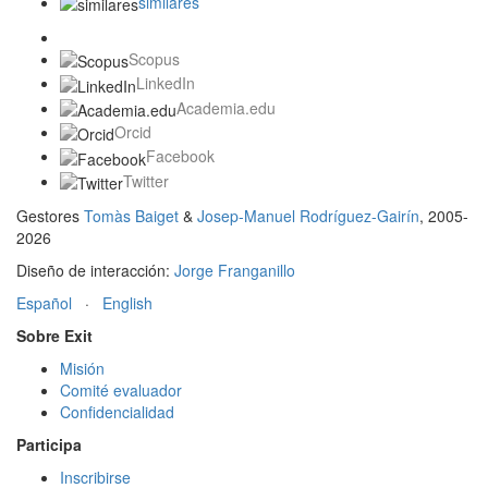
similares
Scopus
LinkedIn
Academia.edu
Orcid
Facebook
Twitter
Gestores
Tomàs Baiget
&
Josep-Manuel Rodríguez-Gairín
, 2005-
2026
Diseño de interacción:
Jorge Franganillo
Español
·
English
Sobre Exit
Misión
Comité evaluador
Confidencialidad
Participa
Inscribirse