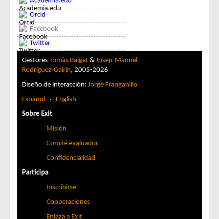
Academia.edu
Orcid
Facebook
Twitter
Gestores
Tomàs Baiget
&
Josep-Manuel
Rodríguez-Gairín
, 2005-2026
Diseño de interacción:
Jorge Franganillo
Español
·
English
Sobre Exit
Misión
Comité evaluador
Confidencialidad
Participa
Inscribirse
Cooperaciones
Enlaza a Exit