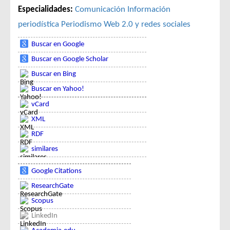
Especialidades:
Comunicación
Información
periodística
Periodismo
Web 2.0 y redes sociales
Buscar en Google
Buscar en Google Scholar
Buscar en Bing
Buscar en Yahoo!
vCard
XML
RDF
similares
Google Citations
ResearchGate
Scopus
LinkedIn