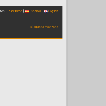
tos |
Inscribirse
|
Español
|
English
Búsqueda avanzada