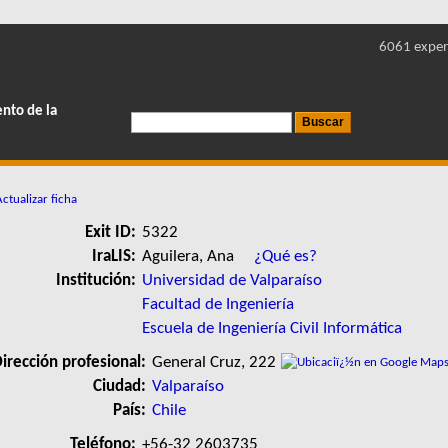
6061 exper
ento de la
ctualizar ficha
Exit ID:
5322
IraLIS:
Aguilera, Ana
¿Qué es?
Institución:
Universidad de Valparaíso
Facultad de Ingeniería
Escuela de Ingeniería Civil Informática
irección profesional:
General Cruz, 222
Ciudad:
Valparaíso
País:
Chile
Teléfono:
+56-32 2603735