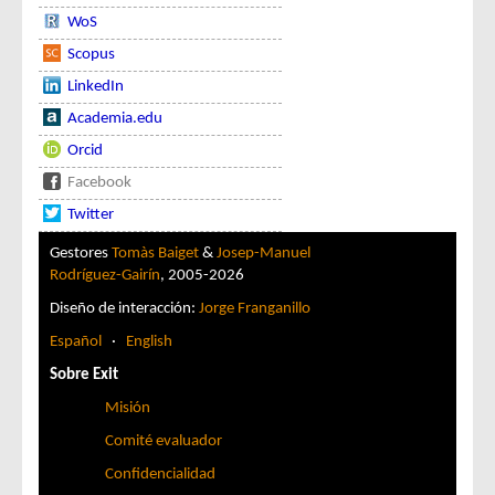
WoS
Scopus
LinkedIn
Academia.edu
Orcid
Facebook
Twitter
Gestores
Tomàs Baiget
&
Josep-Manuel
Rodríguez-Gairín
, 2005-2026
Diseño de interacción:
Jorge Franganillo
Español
·
English
Sobre Exit
Misión
Comité evaluador
Confidencialidad