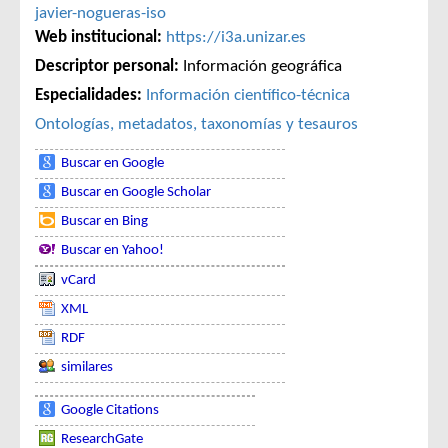
javier-nogueras-iso
Web institucional:
https://i3a.unizar.es
Descriptor personal:
Información geográfica
Especialidades:
Información científico-técnica
Ontologías, metadatos, taxonomías y tesauros
Buscar en Google
Buscar en Google Scholar
Buscar en Bing
Buscar en Yahoo!
vCard
XML
RDF
similares
Google Citations
ResearchGate