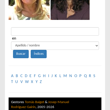
en
A
B
C
D
E
F
G
H
I
J
K
L
M
N
O
P
Q
R
S
T
U
V
W
X
Y
Z
Gestores
Tomàs Baiget
&
Josep-Manuel
Rodríguez-Gairín
, 2005-2026