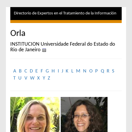
Directorio de Expertos en el Tratamiento de la Información
Orla
INSTITUCION Universidade Federal do Estado do
Rio de Janeiro
A
B
C
D
E
F
G
H
I
J
K
L
M
N
O
P
Q
R
S
T
U
V
W
X
Y
Z