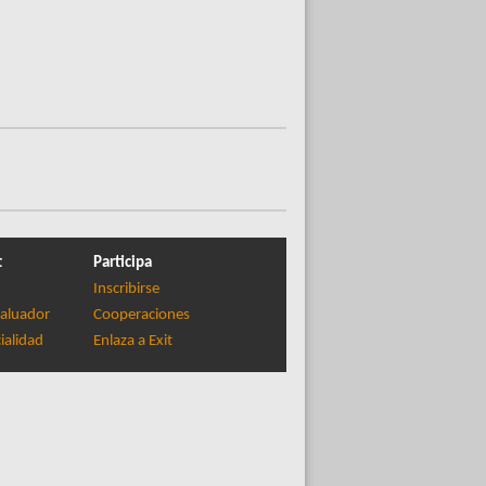
t
Participa
Inscribirse
aluador
Cooperaciones
ialidad
Enlaza a Exit