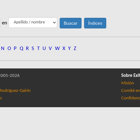
en
N
O
P
Q
R
S
T
U
V
W
X
Y
Z
005-2026
Sobre Exi
Misión
Rodríguez-Gairín
Comité ev
lo
Confidenc