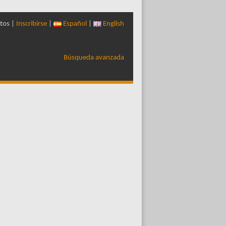
tos |
Inscribirse
|
Español
|
English
Búsqueda avanzada