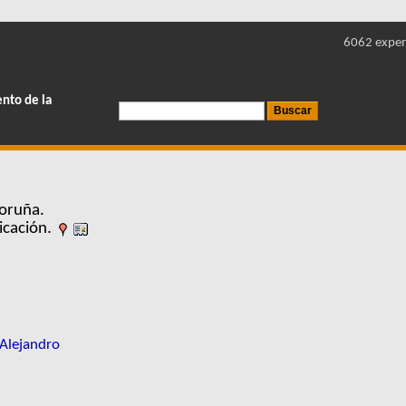
6062 exper
ento de la
oruña.
icación.
-Alejandro