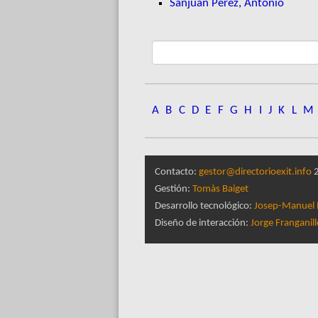
Sanjuán Pérez, Antonio
A
B
C
D
E
F
G
H
I
J
K
L
M
Contacto:
gestor@directorioexit.info
2
Gestión:
Tomàs Baiget
Desarrollo tecnológico:
Josep-Manuel 
Diseño de interacción:
Jorge Franganil