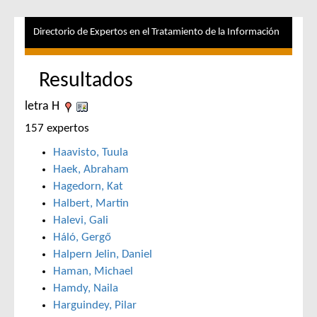
Directorio de Expertos en el Tratamiento de la Información
Resultados
letra H
157 expertos
Haavisto, Tuula
Haek, Abraham
Hagedorn, Kat
Halbert, Martin
Halevi, Gali
Háló, Gergő
Halpern Jelin, Daniel
Haman, Michael
Hamdy, Naila
Harguindey, Pilar