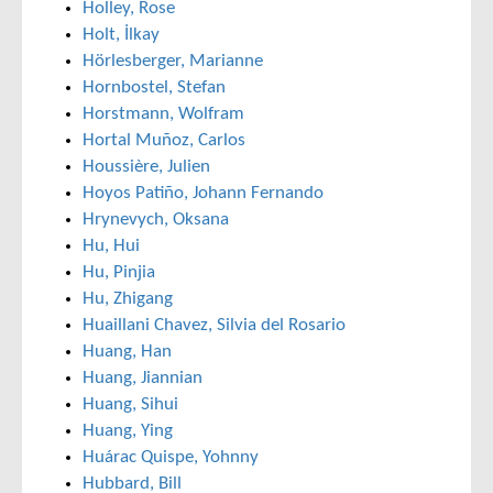
Holley, Rose
Holt, İlkay
Hörlesberger, Marianne
Hornbostel, Stefan
Horstmann, Wolfram
Hortal Muñoz, Carlos
Houssière, Julien
Hoyos Patiño, Johann Fernando
Hrynevych, Oksana
Hu, Hui
Hu, Pinjia
Hu, Zhigang
Huaillani Chavez, Silvia del Rosario
Huang, Han
Huang, Jiannian
Huang, Sihui
Huang, Ying
Huárac Quispe, Yohnny
Hubbard, Bill