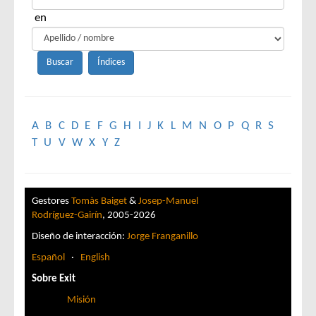
en
A
B
C
D
E
F
G
H
I
J
K
L
M
N
O
P
Q
R
S
T
U
V
W
X
Y
Z
Gestores
Tomàs Baiget
&
Josep-Manuel
Rodríguez-Gairín
, 2005-2026
Diseño de interacción:
Jorge Franganillo
Español
·
English
Sobre Exit
Misión