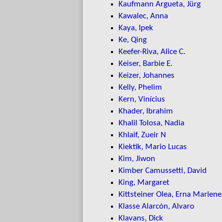
Kaufmann Argueta, Jürg
Kawalec, Anna
Kaya, Ipek
Ke, Qing
Keefer-Riva, Alice C.
Keiser, Barbie E.
Keizer, Johannes
Kelly, Phelim
Kern, Vinícius
Khader, Ibrahim
Khalil Tolosa, Nadia
Khlaif, Zueir N
Kiektik, Mario Lucas
Kim, Jiwon
Kimber Camussetti, David
King, Margaret
Kittsteiner Olea, Erna Marlene
Klasse Alarcón, Alvaro
Klavans, Dick