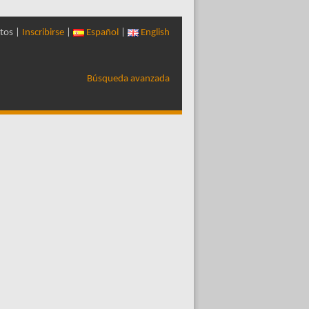
tos |
Inscribirse
|
Español
|
English
Búsqueda avanzada