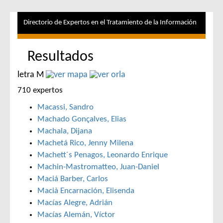
Directorio de Expertos en el Tratamiento de la Información
Resultados
letra M
710 expertos
Macassi, Sandro
Machado Gonçalves, Elias
Machala, Dijana
Machetá Rico, Jenny Milena
Machett´s Penagos, Leonardo Enrique
Machin-Mastromatteo, Juan-Daniel
Maciá Barber, Carlos
Macià Encarnación, Elisenda
Macías Alegre, Adrián
Macías Alemán, Víctor