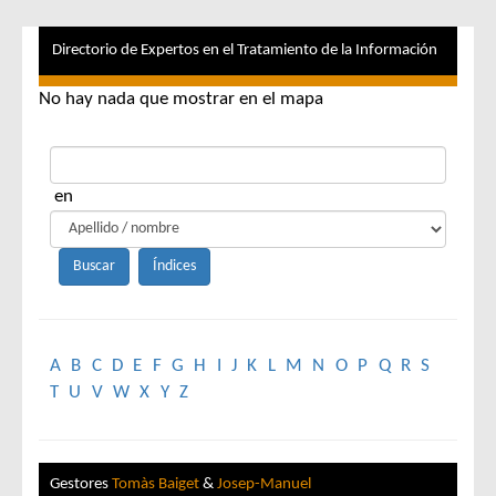
Directorio de Expertos en el Tratamiento de la Información
No hay nada que mostrar en el mapa
en
A
B
C
D
E
F
G
H
I
J
K
L
M
N
O
P
Q
R
S
T
U
V
W
X
Y
Z
Gestores
Tomàs Baiget
&
Josep-Manuel