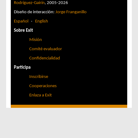
Rodríguez-Gairín
, 2005-2026
Diseño de interacción:
Jorge Franganillo
Español
·
English
Sobre Exit
Misión
Comité evaluador
Confidencialidad
Participa
Inscribirse
Cooperaciones
Enlaza a Exit