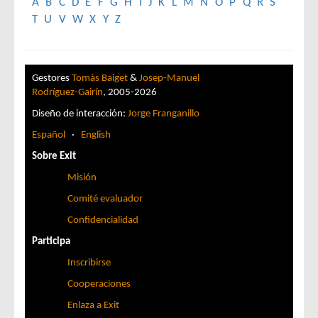
A
B
C
D
E
F
G
H
I
J
K
L
M
N
O
P
Q
R
S
T
U
V
W
X
Y
Z
Gestores
Tomàs Baiget
&
Josep-Manuel
Rodríguez-Gairín
, 2005-2026
Diseño de interacción:
Jorge Franganillo
Español
·
English
Sobre Exit
Misión
Comité evaluador
Confidencialidad
Participa
Inscribirse
Cooperaciones
Enlaza a Exit