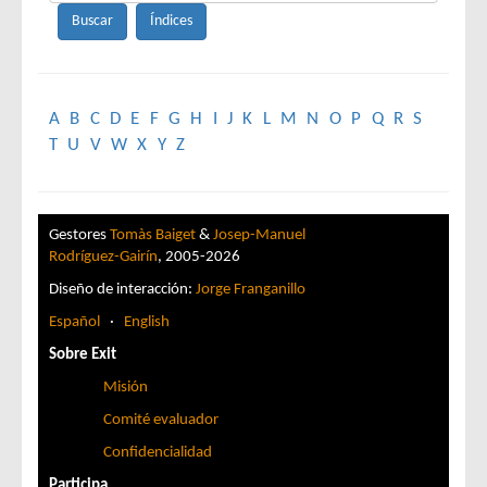
A
B
C
D
E
F
G
H
I
J
K
L
M
N
O
P
Q
R
S
T
U
V
W
X
Y
Z
Gestores
Tomàs Baiget
&
Josep-Manuel
Rodríguez-Gairín
, 2005-2026
Diseño de interacción:
Jorge Franganillo
Español
·
English
Sobre Exit
Misión
Comité evaluador
Confidencialidad
Participa