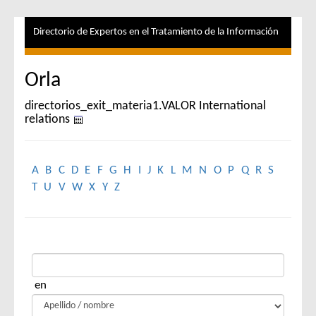
Directorio de Expertos en el Tratamiento de la Información
Orla
directorios_exit_materia1.VALOR International
relations
A
B
C
D
E
F
G
H
I
J
K
L
M
N
O
P
Q
R
S
T
U
V
W
X
Y
Z
en