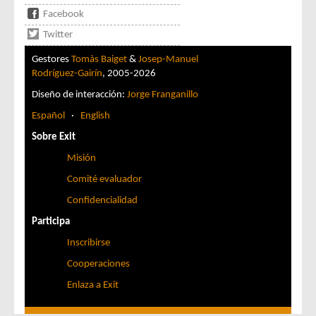
Facebook
Twitter
Gestores
Tomàs Baiget
&
Josep-Manuel
Rodríguez-Gairín
, 2005-2026
Diseño de interacción:
Jorge Franganillo
Español
·
English
Sobre Exit
Misión
Comité evaluador
Confidencialidad
Participa
Inscribirse
Cooperaciones
Enlaza a Exit