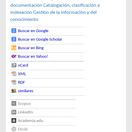
documentación
Catalogación, clasificación e
indexación
Gestión de la información y del
conocimiento
Buscar en Google
Buscar en Google Scholar
Buscar en Bing
Buscar en Yahoo!
vCard
XML
RDF
similares
Scopus
LinkedIn
Academia.edu
Orcid