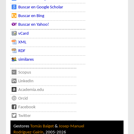
Buscar en Google Scholar
Buscar en Bing
Buscar en Yahoo!
vCard
XML
RDF
similares
Scopus
LinkedIn
Academia.edu
Orcid
Facebook
Twitter
Gestores
Tomàs Baiget
&
Josep-Manuel
Rodríguez-Gairín
, 2005-2026