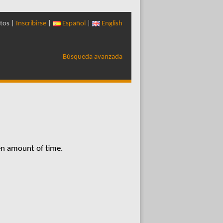
tos |
Inscribirse
|
Español
|
English
Búsqueda avanzada
en amount of time.