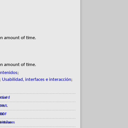
en amount of time.
en amount of time.
ontenidos
;
;
Usabilidad, interfaces e interacción
;
vCard
XML
RDF
similares